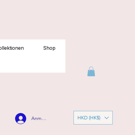
llektionen
Shop
HKD (HK$)
Anmelden