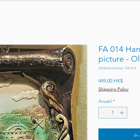
FA 014 Han
picture - O
Artikelnummer: FA 014
Preis
449,00 HK$
Shipping Policy
Anzahl
*
In