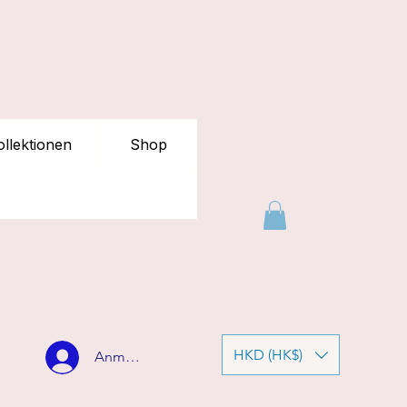
llektionen
Shop
HKD (HK$)
Anmelden