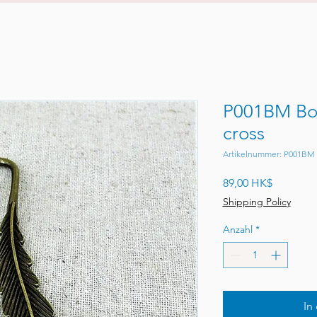
P001BM Boo
cross
Artikelnummer: P001BM
Preis
89,00 HK$
Shipping Policy
Anzahl
*
In