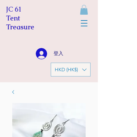
JC 61
Tent
Treasure
登入
HKD (HK$)