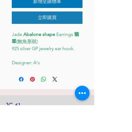
新增至購物車
立即購買
Jade
Abalone shape
Earrings
翡
翠
(鮑魚形狀)
925 silver GP jewelry ear hook.
Designer: A's
JC 61
JC 61
Tent
JC 61
Tent Treasure