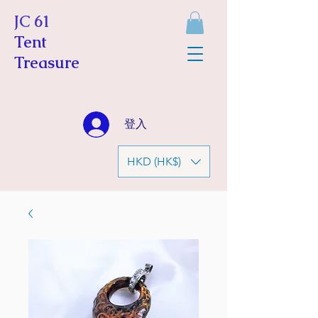
JC 61
Tent
Treasure
登入
HKD (HK$)