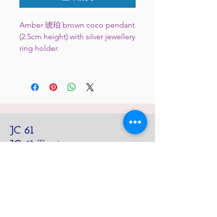
Amber 琥珀 brown coco pendant
(2.5cm height) with silver jewellery
ring holder.
JC 61
JC 61
Tent
JC 61
Tent Treasure
Quick Link
Search